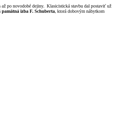
s až po novodobé dejiny. Klasicistická stavbu dal postaviť už
á
pamätná izba F. Schuberta
, ktorá dobovým nábytkom