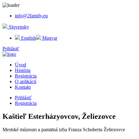
info@2family.eu
Slovensky
English
Magyar
Prihlásiť
Úvod
História
Registrácia
O aplikácii
Kontakt
Prihlásiť
Registrácia
Kaštieľ Esterházyovcov, Želiezovce
Mestské múzeum a pamätná izba Franza Schuberta Želiezovce