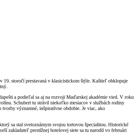
 19. storočí prestavaná v klasicistickom štýle. Kaštieľ obklopuje
tný.
ešti a podieľal sa aj na rozvoji Maďarskej akadémie vied. V roku
olínu. Schubert tu strávil niekoľko mesiacov v službách rodiny
ho tvorby významné, inšpiratívne obdobie. Je viac, ako
 ktorý sa stal svetoznámym svojou tortovou špecialitou. Historické
 zakladateľ prestížnej hotelovej siete sa tu narodil vo februári