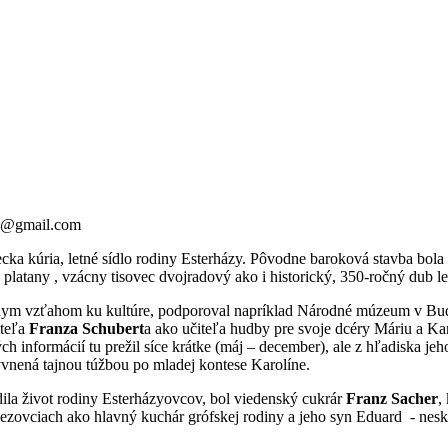
ce@gmail.com
ecka kúria, letné sídlo rodiny Esterházy. Pôvodne baroková stavba bola v
platany , vzácny tisovec dvojradový ako i historický, 350-ročný dub le
ym vzťahom ku kultúre, podporoval napríklad Národné múzeum v Budap
ateľa
Franza Schubert
a ako učiteľa hudby pre svoje dcéry Máriu a Kar
ch informácií tu prežil síce krátke (máj – december), ale z hľadiska je
vnená tajnou túžbou po mladej kontese Karolíne.
dila život rodiny Esterházyovcov, bol viedenský cukrár
Franz Sacher
,
ovciach ako hlavný kuchár grófskej rodiny a jeho syn Eduard - neskorší