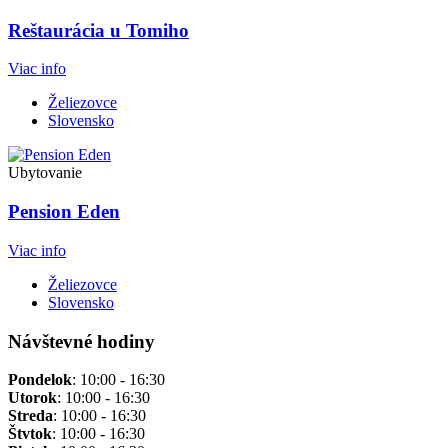
Reštaurácia u Tomiho
Viac info
Želiezovce
Slovensko
Ubytovanie
Pension Eden
Viac info
Želiezovce
Slovensko
Návštevné hodiny
Pondelok
:
10:00 - 16:30
Utorok
:
10:00 - 16:30
Streda
:
10:00 - 16:30
Štvtok
:
10:00 - 16:30