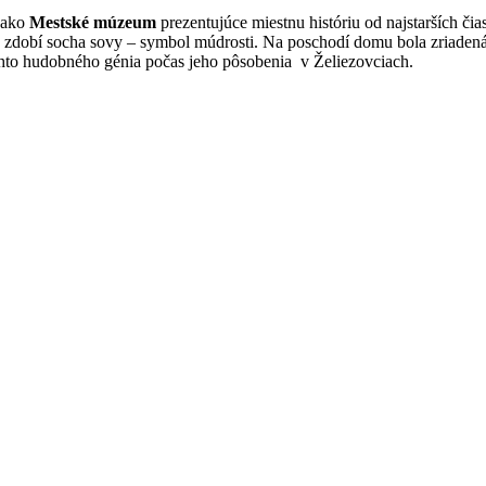
i ako
Mestské múzeum
prezentujúce miestnu históriu od najstarších čia
u zdobí socha sovy – symbol múdrosti. Na poschodí domu bola zriaden
to hudobného génia počas jeho pôsobenia v Želiezovciach.