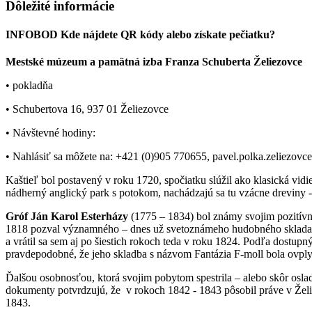
Dôležité informácie
INFOBOD
Kde nájdete QR kódy alebo získate pečiatku?
Mestské múzeum a pamätná izba Franza Schuberta Želiezovce
• pokladňa
• Schubertova 16, 937 01 Želiezovce
• Návštevné hodiny:
• Nahlásiť sa môžete na: +421 (0)905 770655, pavel.polka.zeliezov
Kaštieľ bol postavený v roku 1720, spočiatku slúžil ako klasická vidi
nádherný anglický park s potokom, nachádzajú sa tu vzácne dreviny - 
Gróf Ján Karol Esterházy
(1775 – 1834) bol známy svojim pozitívn
1818 pozval významného – dnes už svetoznámeho hudobného sklad
a vrátil sa sem aj po šiestich rokoch teda v roku 1824. Podľa dostupný
pravdepodobné, že jeho skladba s názvom Fantázia F-moll bola ovply
Ďalšou osobnosťou, ktorá svojim pobytom spestrila – alebo skôr osla
dokumenty potvrdzujú, že v rokoch 1842 - 1843 pôsobil práve v Želiez
1843.