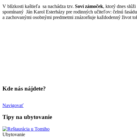
V blízkosti kaštieľa sa nachádza tzv.
Soví zámoček
, ktorý dnes slúž
spomínaný Ján Karol Esterházy pre rodinných učiteľov: čelnú fasád
a zachovanými osobnými predmetmi znázorňuje každodenný život toh
Kde nás nájdete?
+
©
−
OpenStreetMap
contributors
Navigovať
Tipy na ubytovanie
Ubytovanie