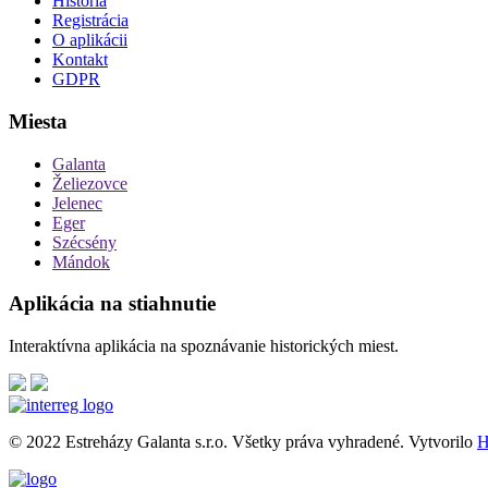
História
Registrácia
O aplikácii
Kontakt
GDPR
Miesta
Galanta
Želiezovce
Jelenec
Eger
Szécsény
Mándok
Aplikácia na stiahnutie
Interaktívna aplikácia na spoznávanie historických miest.
© 2022 Estreházy Galanta s.r.o.
Všetky práva vyhradené.
Vytvorilo
H